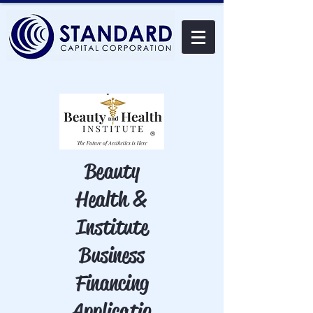
Beauty
Health &
Institute
Business
Financing
Applicatio