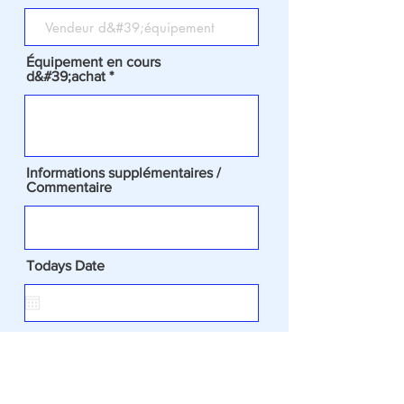
Équipement en cours
d&#39;achat
Informations supplémentaires /
Commentaire
Todays Date
J&#39;accepte les termes et
conditions de la libération de
crédit
Nous faire parvenir